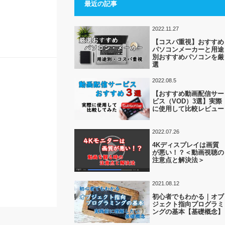
最近の記事
2022.11.27
【コスパ重視】おすすめ
パソコンメーカーと用途
別おすすめパソコンを厳
選
2022.08.5
【おすすめ動画配信サー
ビス（VOD）3選】実際
に使用して比較レビュー
2022.07.26
4Kディスプレイは画質
が悪い！？＜動画視聴の
注意点と解決法＞
2021.08.12
初心者でもわかる｜オブ
ジェクト指向プログラミ
ングの基本【基礎概念】