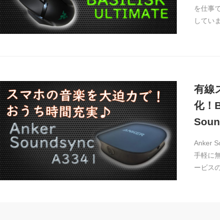
を仕事
してい
有線
化！B
Sou
Anke
手軽に
ービスの