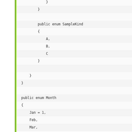
            }

        }

        public enum SampleKind

        {

            A,

            B,

            C

        }

    }

}

public enum Month

{

    Jan = 1,

    Feb,

    Mar,
