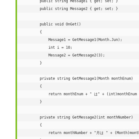
        public string Message1 { get; set; }

        public string Message2 { get; set; }

        public void OnGet()

        {

            Message1 = GetMessage1(Month.Jun);

            int i = 10;

            Message2 = GetMessage2(3);

        }

        private string GetMessage1(Month monthEnum)

        {

            return monthEnum + " は" + (int)monthEnu
        }

        private string GetMessage2(int monthNumber)

        {

            return monthNumber + "月は " + (Month)mon