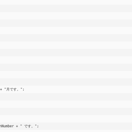
m + "月です。";

thNumber + " です。";
