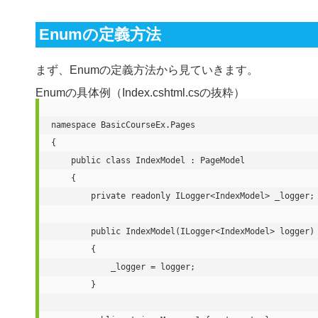
Enumの定義方法
まず、Enumの定義方法から見ていきます。
Enumの具体例（Index.cshtml.csの抜粋）
namespace BasicCourseEx.Pages

{

    public class IndexModel : PageModel

    {

        private readonly ILogger<IndexModel> _logger;

        public IndexModel(ILogger<IndexModel> logger)

        {

            _logger = logger;

        }
