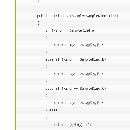
        }

        public string GetSample(SampleKind kind)

        {

            if (kind == SampleKind.A)

            {

                return "Aタイプの処理結果";

            }

            else if (kind == SampleKind.B)

            {

                return "Bタイプの処理結果";

            }

            else if (kind == SampleKind.C)

            {

                return "Cタイプの処理結果";

            } else

            {

                return "ありえない";
