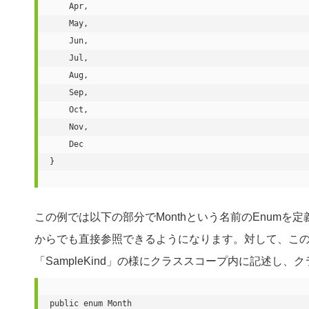
    Apr,

    May,

    Jun,

    Jul,

    Aug,

    Sep,

    Oct,

    Nov,

    Dec

}

この例では以下の部分でMonthという名前のEnum
からでも直接参照できるようになります。対して、この
「SampleKind」の様にクラススコープ内に記述し
public enum Month
