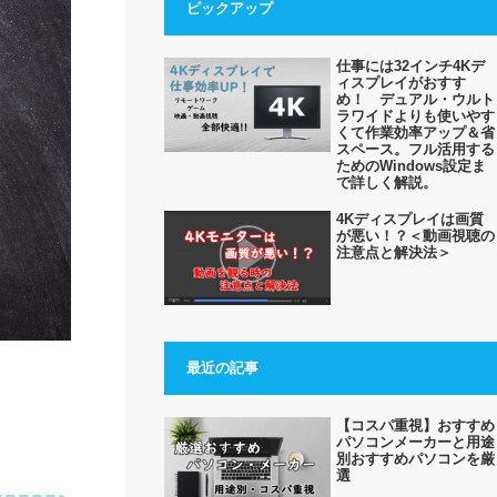
ピックアップ
仕事には32インチ4Kデ
ィスプレイがおすす
め！ デュアル・ウルト
ラワイドよりも使いやす
くて作業効率アップ＆省
スペース。フル活用する
ためのWindows設定ま
で詳しく解説。
4Kディスプレイは画質
が悪い！？＜動画視聴の
注意点と解決法＞
最近の記事
【コスパ重視】おすすめ
パソコンメーカーと用途
別おすすめパソコンを厳
選