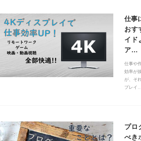
仕事
おす
イド
ア…
仕事や作
効率が
が、そ
プレイ
プロ
べき