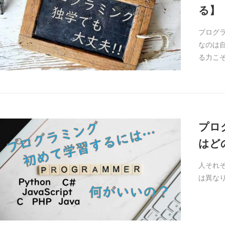
る】
プログ
なのは
る力こ
プロ
はど
人それ
は異な