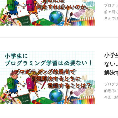
プログ
前々回
考えで説
小学
ない
解決
プログ
的思考
今回は