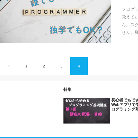
プログ
覚えて
ん。ス
せん。
«
1
2
3
4
特集
初心者でもでき
Webアプリで
ログラミング