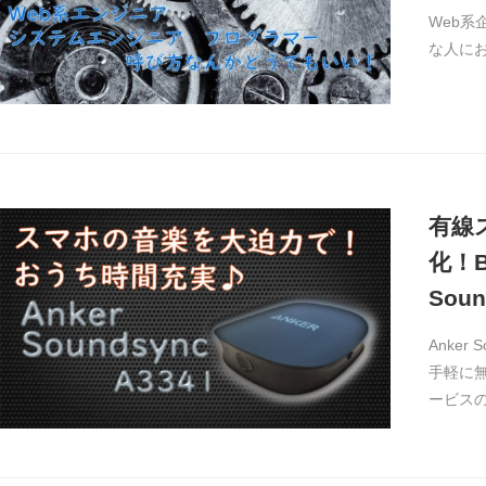
Web系
な人に
有線
化！B
Sou
Anke
手軽に
ービスの