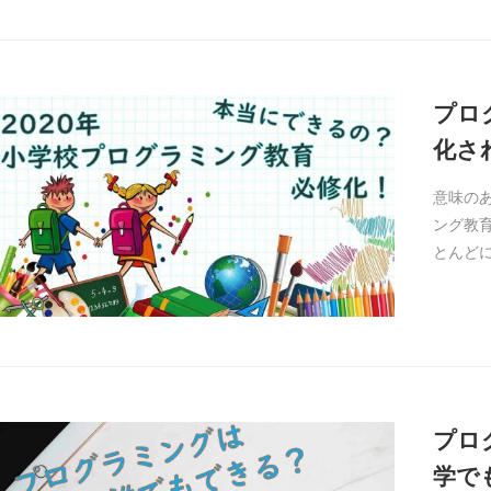
プロ
化さ
意味の
ング教
とんど
プロ
学で