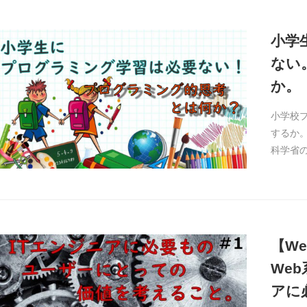
小学
ない
か。
小学校
するか。
科学省
【W
We
アに