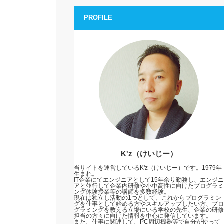
PROFILE
K'z（けいじー）
当サイトを運営しているK'z（けいじー）です。1979年
生まれ。
IT企業にてエンジニアとして15年余り勤務し、エンジニ
アと並行して企業内研修や小中高性に向けたプログラミ
ング体験授業等の講師を多数経験。
現在は独立し活動の1つとして、これからプログラミン
グを仕事として始める方やスキルアップしたい方、プロ
グラミングを教える立場にいる学校の先生、企業の研修
担当の方々に向けた情報を中心に発信しています。
また、仕事に関連して、PC周辺機器等で自分が使って